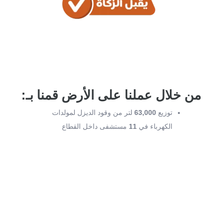
من خلال عملنا على الأرض قمنا بـ:
توزيع
63,000
لتر من وقود الديزل لمولدات
الكهرباء في
11
مستشفى داخل القطاع
إتمام
8
عمليات تسليم وتوزيع للإمدادات الطبية
والجراحية
توزيع
500
وجبة يوميًا على الأطباء والممرضين
في المستشفيات
توزيع
500
وجبة يومياً على العائلات المهجرة
توزيع
50
خيمة على العائلات المهجرة